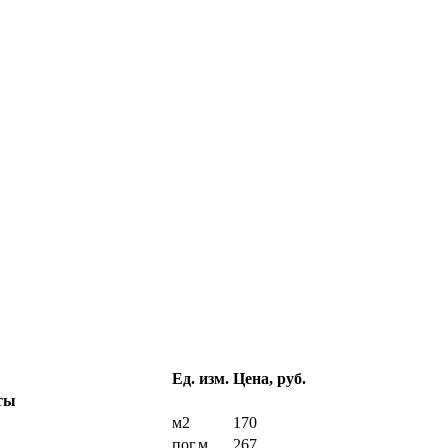
Ед. изм.
Цена, руб.
ты
м2
170
пог.м
267