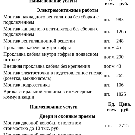
Наименование услуги
изм.
руб.
Электромонтажные работы
Монтаж накладного вентилятора без сборки с
шт.
983
подключением
Монтаж канального вентилятора без сборки с
шт.
1265
подключением
Монтаж вентиляционной решетки
шт.
248
Прокладка кабеля внутри гофры
пог.м
45
Прокладка кабеля внутри гофры в подвесном
пог.м
290
потолке
Внешняя прокладка кабеля без крепления
пог.м
43
Монтаж электроточки в подготовленное гнездо
шт.
265
(розетка, выключатель)
Монтаж подрозетника
шт.
106
Врезка стиральной машины в инженерные
шт.
1825
коммуникации
Ед.
Цена,
Наименование услуги
изм.
руб.
Двери и оконные проемы
Монтаж дверной коробки с полотном
шт.
2715
стоимостью до 10 тыс. руб.
Монтаж дверной коробки с полотном