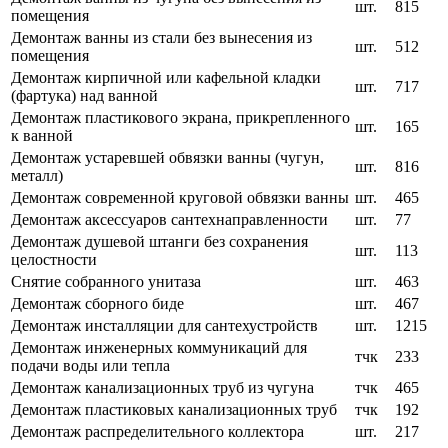
шт.
815
помещения
Демонтаж ванны из стали без вынесения из
шт.
512
помещения
Демонтаж кирпичной или кафельной кладки
шт.
717
(фартука) над ванной
Демонтаж пластикового экрана, прикрепленного
шт.
165
к ванной
Демонтаж устаревшей обвязки ванны (чугун,
шт.
816
металл)
Демонтаж современной круговой обвязки ванны
шт.
465
Демонтаж аксессуаров сантехнаправленности
шт.
77
Демонтаж душевой штанги без сохранения
шт.
113
целостности
Снятие собранного унитаза
шт.
463
Демонтаж сборного биде
шт.
467
Демонтаж инсталляции для сантехустройств
шт.
1215
Демонтаж инженерных коммуникаций для
тчк
233
подачи воды или тепла
Демонтаж канализационных труб из чугуна
тчк
465
Демонтаж пластиковых канализационных труб
тчк
192
Демонтаж распределительного коллектора
шт.
217