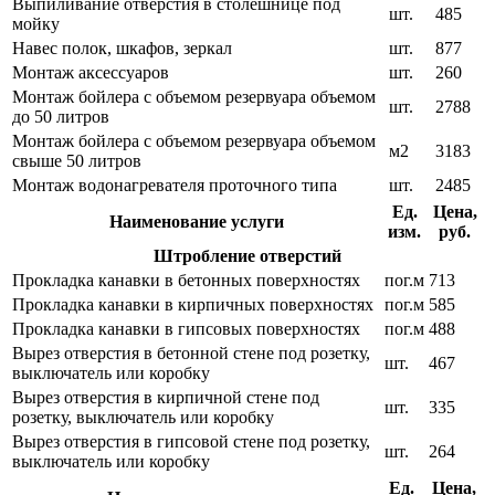
Выпиливание отверстия в столешнице под
шт.
485
мойку
Навес полок, шкафов, зеркал
шт.
877
Монтаж аксессуаров
шт.
260
Монтаж бойлера с объемом резервуара объемом
шт.
2788
до 50 литров
Монтаж бойлера с объемом резервуара объемом
м2
3183
свыше 50 литров
Монтаж водонагревателя проточного типа
шт.
2485
Ед.
Цена,
Наименование услуги
изм.
руб.
Штробление отверстий
Прокладка канавки в бетонных поверхностях
пог.м
713
Прокладка канавки в кирпичных поверхностях
пог.м
585
Прокладка канавки в гипсовых поверхностях
пог.м
488
Вырез отверстия в бетонной стене под розетку,
шт.
467
выключатель или коробку
Вырез отверстия в кирпичной стене под
шт.
335
розетку, выключатель или коробку
Вырез отверстия в гипсовой стене под розетку,
шт.
264
выключатель или коробку
Ед.
Цена,