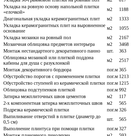
Укладка на ровную основу напольной плитки
м2
1188
«елочкой»
Диагональная укладка керамогранитных плит
м2
1333
Укладка керамогранитных плит на выровненное
м2
1055
основание
Укладка мозаики на ровный пол
м2
2167
Мозаичная облицовка предметов интерьера
м2
3468
Монтаж нестандартного декоративного панно
шт.
363
Облицовка мозаикой или плиткой поддона
м2
2517
кабины для душа с разуклонкой
Монтаж декоративного бордюра
пог.м
365
Обустройство порогов с применением плитки
пог.м
1213
Обустройство ступеней из керамической плитки
пог.м
1215
Облицовка подступенков плиткой
пог.м
992
Затирка межплиточных швов цементов
м2
117
2-х компонентная затирка межплиточных швов
м2
565
Подрезка керамической плитки
пог.м
326
Выпиливание отверстий в плитке (диаметр до
шт.
565
0,5 см)
Выполнение плинтуса при помощи плитки
пог.м
327
Монтаж планочного линолеума
м2
593