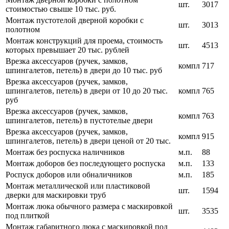
шт.
3017
стоимостью свыше 10 тыс. руб.
Монтаж пустотелой дверной коробки с
шт.
3013
полотном
Монтаж конструкций для проема, стоимость
шт.
4513
которых превышает 20 тыс. рублей
Врезка аксессуаров (ручек, замков,
компл
717
шпингалетов, петель) в двери до 10 тыс. руб
Врезка аксессуаров (ручек, замков,
шпингалетов, петель) в двери от 10 до 20 тыс.
компл
765
руб
Врезка аксессуаров (ручек, замков,
компл
763
шпингалетов, петель) в пустотелые двери
Врезка аксессуаров (ручек, замков,
компл
915
шпингалетов, петель) в двери ценой от 20 тыс.
Монтаж без роспуска наличников
м.п.
88
Монтаж доборов без последующего роспуска
м.п.
133
Роспуск доборов или обналичников
м.п.
185
Монтаж металлической или пластиковой
шт.
1594
дверки для маскировки труб
Монтаж люка обычного размера с маскировкой
шт.
3535
под плиткой
Монтаж габаритного люка с маскировкой под