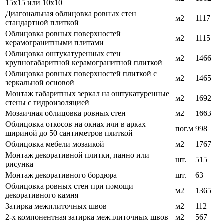
15х15 или 10х10
Диагональная облицовка ровных стен
м2
1117
стандартной плиткой
Облицовка ровных поверхностей
м2
1115
керамогранитными плитами
Облицовка оштукатуренных стен
м2
1466
крупногабаритной керамогранитной плиткой
Облицовка ровных поверхностей плиткой с
м2
1465
зеркальной основой
Монтаж габаритных зеркал на оштукатуренные
м2
1692
стены с гидроизоляцией
Мозаичная облицовка ровных стен
м2
1663
Облицовка откосов на окнах или в арках
пог.м
998
шириной до 50 сантиметров плиткой
Облицовка мебели мозаикой
м2
1767
Монтаж декоративной плитки, панно или
шт.
515
рисунка
Монтаж декоративного бордюра
шт.
63
Облицовка ровных стен при помощи
м2
1365
декоративного камня
Затирка межплиточных швов
м2
112
2-х компонентная затирка межплиточных швов
м2
567