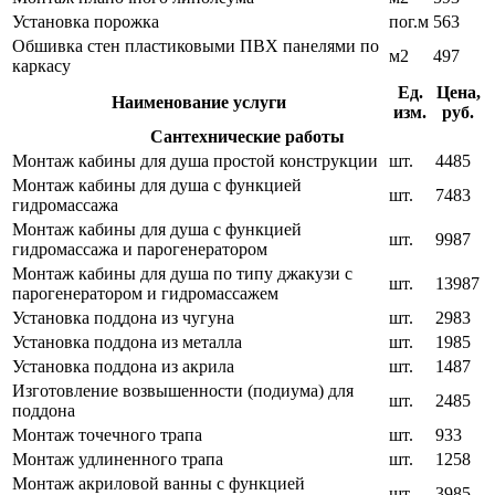
Установка порожка
пог.м
563
Обшивка стен пластиковыми ПВХ панелями по
м2
497
каркасу
Ед.
Цена,
Наименование услуги
изм.
руб.
Сантехнические работы
Монтаж кабины для душа простой конструкции
шт.
4485
Монтаж кабины для душа с функцией
шт.
7483
гидромассажа
Монтаж кабины для душа с функцией
шт.
9987
гидромассажа и парогенератором
Монтаж кабины для душа по типу джакузи с
шт.
13987
парогенератором и гидромассажем
Установка поддона из чугуна
шт.
2983
Установка поддона из металла
шт.
1985
Установка поддона из акрила
шт.
1487
Изготовление возвышенности (подиума) для
шт.
2485
поддона
Монтаж точечного трапа
шт.
933
Монтаж удлиненного трапа
шт.
1258
Монтаж акриловой ванны с функцией
шт.
3985