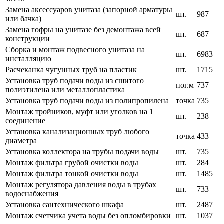
Замена аксессуаров унитаза (запорной арматуры
шт.
987
или бачка)
Замена гофры на унитазе без демонтажа всей
шт.
687
конструкции
Сборка и монтаж подвесного унитаза на
шт.
6983
инсталляцию
Расчеканка чугунных труб на пластик
шт.
1715
Установка труб подачи воды из сшитого
пог.м
737
полиэтилена или металлопластика
Установка труб подачи воды из полипропилена
точка
735
Монтаж тройников, муфт или уголков на 1
шт.
238
соединение
Установка канализационных труб любого
точка
433
диаметра
Установка коллектора на трубы подачи воды
шт.
735
Монтаж фильтра грубой очистки воды
шт.
284
Монтаж фильтра тонкой очистки воды
шт.
1485
Монтаж регулятора давления воды в трубах
шт.
733
водоснабжения
Установка сантехнического шкафа
шт.
2487
Монтаж счетчика учета воды без опломбировки
шт.
1037