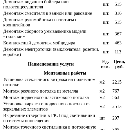
Демонтаж водяного бойлера или
шт.
515
полотенцесушителя
Демонтаж смесителя в ванной или раковине
шт.
316
Демонтаж рукомойника со снятием с
шт.
515
кронштейнов
Демонтаж сборного умывальника модели
шт.
367
«тюльпан»
Комплексный демонтаж мойдодыра
шт.
463
Демонтаж электроточки (выключателя, розетки,
шт.
113
коробки)
Ед.
Цена,
Наименование услуги
изм.
руб.
Монтажные работы
Установка стеклянного витража на подвесном
м2
2215
потолке
Монтаж реечного потолка из металла
м2
767
Монтаж подвесного пластикового потолка
м2
563
Установка каркаса и подвесного потолка из
м2
2513
зеркальных элементов
Вырезание отверстий в ГКЛ под светильники
шт
297
и системы оповещения
Монтаж точечного светильника в потолочную
шт
365