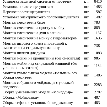
Установка защитной системы от протечек
к-т.
8410
Установка полотенцесушителя
шт.
1483
Перенос полотенцесушителя
шт.
1587
Установка электрического полотенцесушителя
шт.
1487
Монтаж смесителя в биде
шт.
783
Монтаж смесителя на простую мойку
шт.
885
Монтаж смесителя на душ в ванной
шт.
1187
Монтаж смесителя на мойку с гидрозатвором
шт.
1635
Монтаж шарового крана с подводкой к
шт.
738
смесителю на стиральную машину
Монтаж штанги для душа
шт.
1083
Монтаж мойки на кронштейны (без смесителя)
шт.
985
Монтаж мойки над стиральной машиной (без
шт.
1184
установки смесителя)
Монтаж умывальника модели «тюльпан» без
шт.
1485
сборки смесителя
Монтаж собранного мойдодыра с укладкой
шт.
2283
подсветки
Сборка умывальника модели «Мойдодыр»
шт.
2787
Сборка «Мойдодыра»
шт.
487
Сборка сифона с установкой под раковину
шт.
483