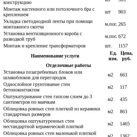
конструкцию
Монтаж настенного или потолочного бра с
шт
903
креплением
Укладка светодиодной ленты при помощи
м.пог.
265
монтажного скотча
Установка вентиляционного короба с
м.пог.
672
разводкой труб
Монтаж и крепление трансформаторов
шт.
1157
Ед.
Цена,
Наименование услуги
изм.
руб.
Отделочные работы
Установка позагребневых блоков или
м2
663
шлакоблоков для перегородок
Однослойное грунтование стен
м2
117
бетоноконтактом
Оштукатуривание стен гипсом слоем до 3
м2
435
сантиметров по маячкам
Облицовка ровных стен плиткой из керамики
м2
863
стандартных размеров
Облицовка оштукатуренных стен
м2
1465
нестандартной керамической плиткой
Облицовка ровных стен маленькой плиткой
м2
1362