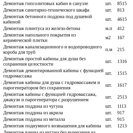
Демонтаж гипсолитовых кабин в санузле
шт.
8515
Демонтаж санитарно-технического шкафа
шт.
813
Демонтаж бетонного поддона под душевой
шт.
4615
кабиной
Демонтаж плинтуса из железо-бетона
м.п
412
Демонтаж напольного покрытия из
м2
167
керамической плитки
Демонтаж канализационного и водопроводного
п.м
215
короба для труб
Демонтаж простой кабины для душа без
шт.
1316
сохранения целостности
Демонтаж демонтированной кабины с функцией
шт.
1515
гидромассажа
Демонтаж кабины для душа с гидромассажем и
шт.
1617
парогенератором без сохранения
Демонтаж кабины с функцией гидромассажа,
шт.
2513
джакузи и парогенератора с разрушением
Демонтаж поддона из чугуна
шт.
1113
Демонтаж поддона из акрила
шт.
917
Демонтаж поддона из металла
шт.
915
Демонтаж подиумного возвышения для кабины
шт.
1213
Демонтаж ванны из чугуна без вынесения из