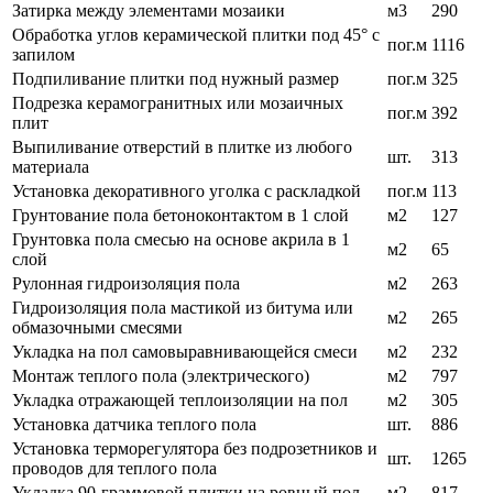
Затирка между элементами мозаики
м3
290
Обработка углов керамической плитки под 45° с
пог.м
1116
запилом
Подпиливание плитки под нужный размер
пог.м
325
Подрезка керамогранитных или мозаичных
пог.м
392
плит
Выпиливание отверстий в плитке из любого
шт.
313
материала
Установка декоративного уголка с раскладкой
пог.м
113
Грунтование пола бетоноконтактом в 1 слой
м2
127
Грунтовка пола смесью на основе акрила в 1
м2
65
слой
Рулонная гидроизоляция пола
м2
263
Гидроизоляция пола мастикой из битума или
м2
265
обмазочными смесями
Укладка на пол самовыравнивающейся смеси
м2
232
Монтаж теплого пола (электрического)
м2
797
Укладка отражающей теплоизоляции на пол
м2
305
Установка датчика теплого пола
шт.
886
Установка терморегулятора без подрозетников и
шт.
1265
проводов для теплого пола
Укладка 90-граммовой плитки на ровный пол
м2
817