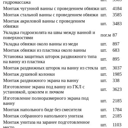
гидромассажа
Монтаж чугунной ванны с проведением обвязки
шт.
4184
Монтаж стальной ванны с проведением обвязки
шт.
3585
Монтаж акриловой ванны с проведением
шт.
3483
обвязки
Укладка гидроизолята на швы между ванной и
пог.м
87
поверхностями
Укладка обвязки около ванны из меди
шт.
897
Монтаж обвязки из пластика около ванны
шт.
683
Установка защитных шторок раздвижного типа
шт.
895
на ванну из пластика
Монтаж раздвижных шторок на ванну из стекла
шт.
3037
Монтаж душевой колонки
шт.
1985
Монтаж раздвижного экрана на ванну
шт.
338
Изготовление экрана под ванну из ГКЛ с
шт.
3623
установкой, цоколем и лючком
Изготовление полноразмерного экрана под
шт.
2185
ванну
Монтаж напольного биде без смесителя
шт.
1784
Монтаж собранного напольного унитаза
шт.
2185
Монтаж унитаза на заранее подготовленное
шт.
1103
место