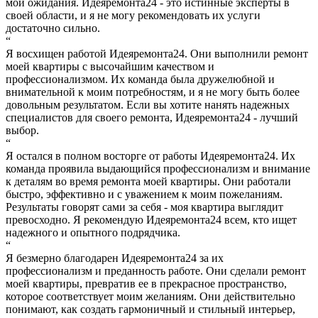
мои ожидания. Идеяремонта24 - это истинные эксперты в
своей области, и я не могу рекомендовать их услуги
достаточно сильно.
“
Я восхищен работой Идеяремонта24. Они выполнили ремонт
моей квартиры с высочайшим качеством и
профессионализмом. Их команда была дружелюбной и
внимательной к моим потребностям, и я не могу быть более
довольным результатом. Если вы хотите нанять надежных
специалистов для своего ремонта, Идеяремонта24 - лучший
выбор.
“
Я остался в полном восторге от работы Идеяремонта24. Их
команда проявила выдающийся профессионализм и внимание
к деталям во время ремонта моей квартиры. Они работали
быстро, эффективно и с уважением к моим пожеланиям.
Результаты говорят сами за себя - моя квартира выглядит
превосходно. Я рекомендую Идеяремонта24 всем, кто ищет
надежного и опытного подрядчика.
“
Я безмерно благодарен Идеяремонта24 за их
профессионализм и преданность работе. Они сделали ремонт
моей квартиры, превратив ее в прекрасное пространство,
которое соответствует моим желаниям. Они действительно
понимают, как создать гармоничный и стильный интерьер,