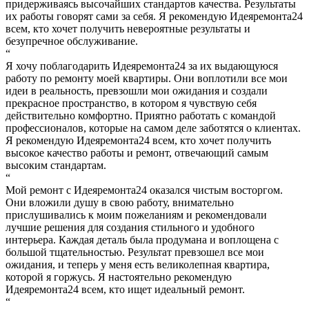
придерживаясь высочайших стандартов качества. Результаты
их работы говорят сами за себя. Я рекомендую Идеяремонта24
всем, кто хочет получить невероятные результаты и
безупречное обслуживание.
“
Я хочу поблагодарить Идеяремонта24 за их выдающуюся
работу по ремонту моей квартиры. Они воплотили все мои
идеи в реальность, превзошли мои ожидания и создали
прекрасное пространство, в котором я чувствую себя
действительно комфортно. Приятно работать с командой
профессионалов, которые на самом деле заботятся о клиентах.
Я рекомендую Идеяремонта24 всем, кто хочет получить
высокое качество работы и ремонт, отвечающий самым
высоким стандартам.
“
Мой ремонт с Идеяремонта24 оказался чистым восторгом.
Они вложили душу в свою работу, внимательно
прислушивались к моим пожеланиям и рекомендовали
лучшие решения для создания стильного и удобного
интерьера. Каждая деталь была продумана и воплощена с
большой тщательностью. Результат превзошел все мои
ожидания, и теперь у меня есть великолепная квартира,
которой я горжусь. Я настоятельно рекомендую
Идеяремонта24 всем, кто ищет идеальный ремонт.
“